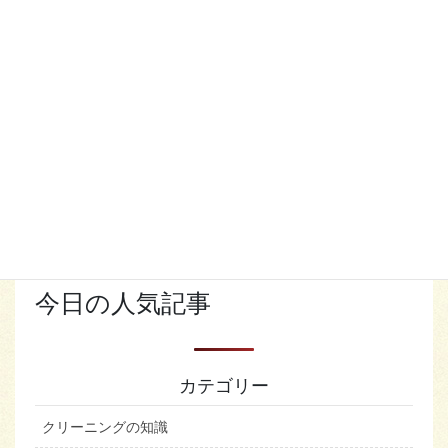
カビ付】保管用カバーをおす
すめします！
桜が散りはじめて、なんだか寂しいですね（＞＜）雨模
様が続いて寒さも感じます。 でもでも春到来！だんだんと
薄着の季節、衣替えの季節となりました！ 冬物のセーター
類、コート、ダウン、キレイにクリーニングして次 […]
検
索:
今日の人気記事
カテゴリー
クリーニングの知識