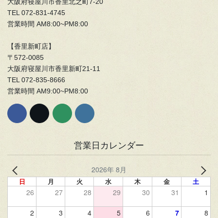
大阪府寝屋川市香里北之町7-20
TEL 072-831-4745
営業時間 AM8:00~PM8:00
【香里新町店】
〒572-0085
大阪府寝屋川市香里新町21-11
TEL 072-835-8666
営業時間 AM9:00~PM8:00
営業日カレンダー
2026年 8月
日
月
火
水
木
金
土
26
27
28
29
30
31
1
2
3
4
5
6
7
8