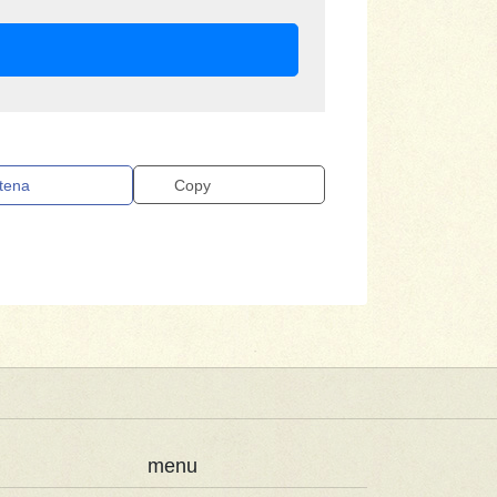
tena
Copy
menu