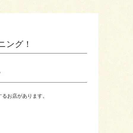
ニング！
？
するお店があります。
。