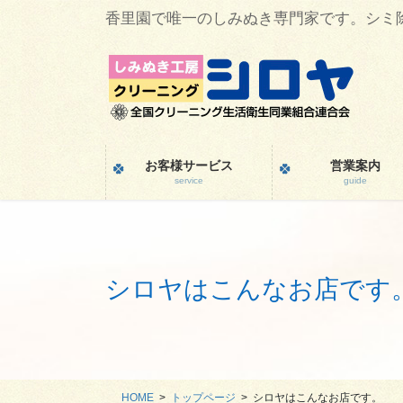
コ
ナ
香里園で唯一のしみぬき専門家です。シミ
ン
ビ
テ
ゲ
ン
ー
ツ
シ
に
ョ
移
ン
動
に
お客様サービス
営業案内
移
service
guide
動
シロヤはこんなお店です
HOME
トップページ
シロヤはこんなお店です。